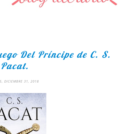
ego Del Príncipe de C. S.
Pacat.
S, DICIEMBRE 31, 2018