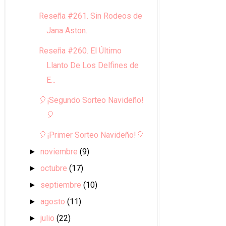
Reseña #261. Sin Rodeos de
Jana Aston.
Reseña #260. El Último
Llanto De Los Delfines de
E...
🎈¡Segundo Sorteo Navideño!
🎈
🎈¡Primer Sorteo Navideño!🎈
noviembre
(9)
►
octubre
(17)
►
septiembre
(10)
►
agosto
(11)
►
julio
(22)
►