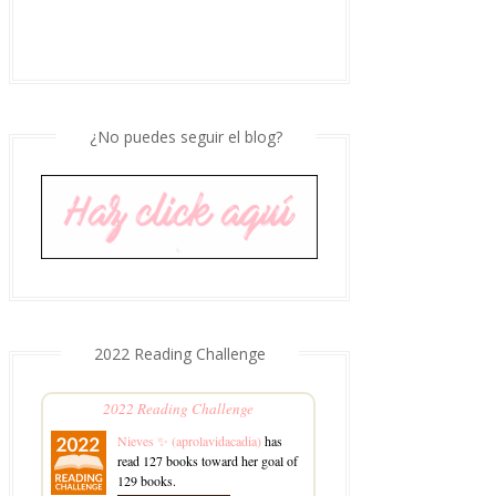
¿No puedes seguir el blog?
2022 Reading Challenge
2022 Reading Challenge
Nieves ✨ (aprolavidacadia)
has
read 127 books toward her goal of
129 books.