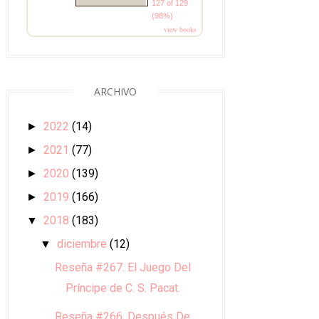
127 of 129
(98%)
view books
ARCHIVO
2022
(14)
►
2021
(77)
►
2020
(139)
►
2019
(166)
►
2018
(183)
▼
diciembre
(12)
▼
Reseña #267. El Juego Del
Príncipe de C. S. Pacat.
Reseña #266. Después De