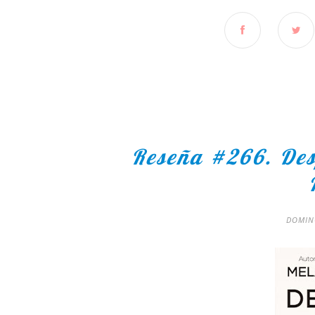
Reseña #266. Des
DOMING