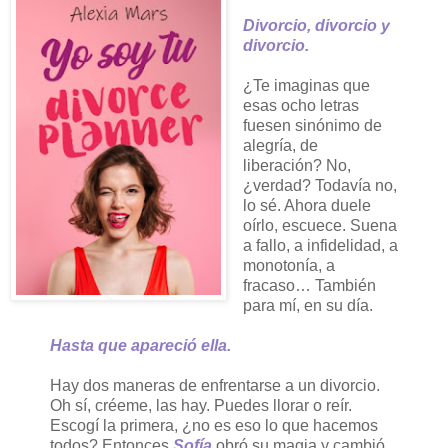
Divorcio, divorcio y
divorcio.
¿Te imaginas que
esas ocho letras
fuesen sinónimo de
alegría, de
liberación? No,
¿verdad? Todavía no,
lo sé. Ahora duele
oírlo, escuece. Suena
a fallo, a infidelidad, a
monotonía, a
fracaso… También
para mí, en su día.
Hasta que apareció ella.
Hay dos maneras de enfrentarse a un divorcio.
Oh sí, créeme, las hay. Puedes llorar o reír.
Escogí la primera, ¿no es eso lo que hacemos
todos? Entonces
Sofía
obró su magia y cambió