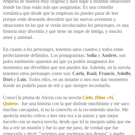
empieza de manera muy original y dará lugar a distintas situaciones
donde las risas están más que aseguradas. Es una comedia
romántica que desde que la empiezas no puedes parar de leer
porque estás deseando descubrir que las nuevas aventuras y
situaciones en las que se verán involucrados los personajes, es una
historia muy divertida y que tiene un toque de intriga, y mucho
amor y amistad.
En cuanto a los personajes, tenemos unos cuantos y todos están
perfectamente definidos. Los protagonistas:
Sofía
y
Andrés
, son
polos totalmente opuestos así que ya podéis imaginaros los
momentos tan divertidos que nos pueden dar. Además, en la novela
tenemos otros personajes como son:
Carla
,
Raúl
,
Francis
,
Adolfo
,
Dori
y
Luis
. Todos ellos, en un instante u otro nos dan momentos
donde no podréis parar de reír y que siempre recordaréis.
Conocí la pluma de Alexia con su novela
Cielo, Dime
«Sí,
Quiero»
fue una historia con la que disfrute muchísimo y me saco
muchas carcajadas, si no la conocéis os la recomiendo mucho. Me
apetecía mucho volver a leer otra vez a la autora y que mejor
hacerlo con su nueva novela, desde que leí la sinopsis sabía que me
iba a reír un montón y fue lo que me paso, de verdad que fue
empezarla y decir: "veremos que aventuras nos depara" y madre